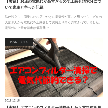
【実録】お店の電気代が高すぎるので上乗せ請求分につ
いて家主と争った記録
私が独立して開業したお店でやけに電気代が高いと思ったら、ビルの
大家さんから電気代を上乗せして実費より高く請求されていました。
電気代の上乗せ請求は最高裁で…
オペレーション
2018.12.18
【実録】エアコンのフィルター清掃をしたら電気使用量