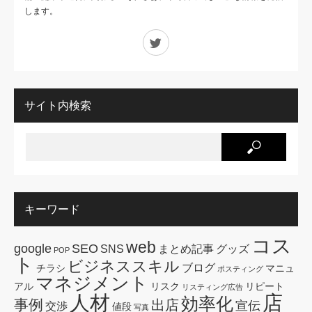
します。
Twitter
サイト内検索
キーワード
コス
web
google
SEO
SNS
まとめ記事
グッズ
POP
ト
ビジネススキル
ブログ
チラシ
マニュ
ポスティング
マネジメント
アル
リスク
リピート
リスティング広告
人材
店
効率化
事例
出店
宣伝
交渉
値段
写真