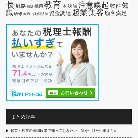
長
教育
注意喚起
知
物件
戦略
決済
採用
本
掃除
起業
集客
識
資金調達
顧客満足
研修
組織
行動経済学
まとめ記事
起業・独立の準備段階で知っておきたい、気を付けたい事まとめ