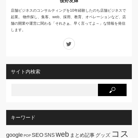
後野友輝
店舗ビジネスのコンサルティングを10年経験したのち店舗ビジネスで
起業。 物件探し、集客、web、採用、教育、オペレーションなど、店
舗の開業や運営に関わる「それさぁ、早く言ってよ～」な情報を発信
します。
Twitter
サイト内検索
キーワード
コス
web
google
SEO
SNS
まとめ記事
グッズ
POP