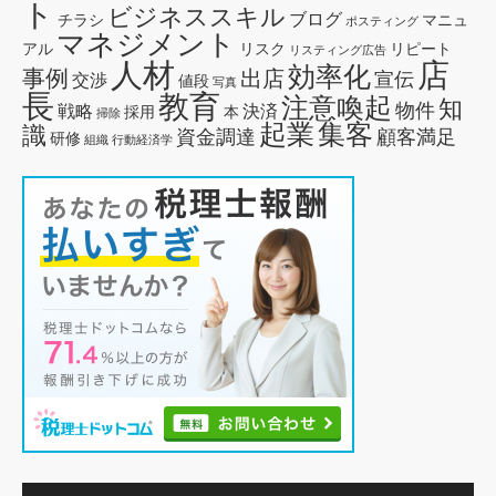
ト
ビジネススキル
ブログ
チラシ
マニュ
ポスティング
マネジメント
アル
リスク
リピート
リスティング広告
人材
店
効率化
事例
出店
宣伝
交渉
値段
写真
長
教育
注意喚起
知
物件
戦略
決済
採用
本
掃除
起業
集客
識
資金調達
顧客満足
研修
組織
行動経済学