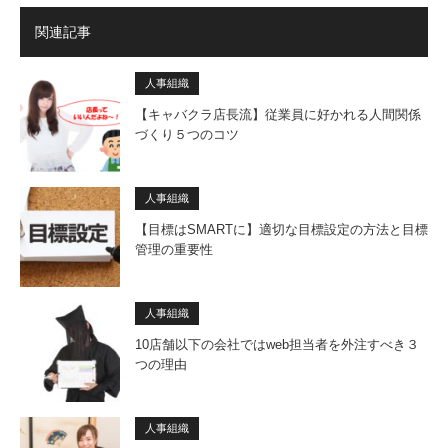
関連記事
人事組織
【キャバクラ店長流】従業員に好かれる人間関係
づくり５つのコツ
人事組織
【目標はSMARTに】適切な目標設定の方法と目標
管理の重要性
人事組織
10店舗以下の会社ではweb担当者を外注すべき３
つの理由
人事組織