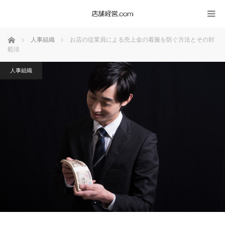
ホーム
人事組織
お店の従業員による売上金の着服を防ぐ方法とその対
処法
人事組織