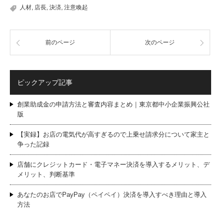
人材
,
店長
,
決済
,
注意喚起
前のページ
次のページ
ピックアップ記事
創業助成金の申請方法と審査内容まとめ｜東京都中小企業振興公社
版
【実録】お店の電気代が高すぎるので上乗せ請求分について家主と
争った記録
店舗にクレジットカード・電子マネー決済を導入するメリット、デ
メリット、判断基準
あなたのお店でPayPay（ペイペイ）決済を導入すべき理由と導入
方法