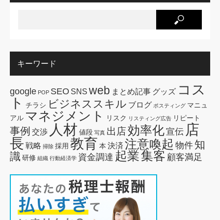
キーワード
コス
web
google
SEO
SNS
まとめ記事
グッズ
POP
ト
ビジネススキル
ブログ
チラシ
マニュ
ポスティング
マネジメント
アル
リスク
リピート
リスティング広告
人材
店
効率化
事例
出店
宣伝
交渉
値段
写真
長
教育
注意喚起
知
物件
戦略
決済
採用
本
掃除
起業
集客
識
資金調達
顧客満足
研修
組織
行動経済学