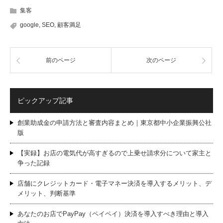
集客
google
,
SEO
,
顧客満足
前のページ
次のページ
ピックアップ記事
創業助成金の申請方法と審査内容まとめ｜東京都中小企業振興公社
版
【実録】お店の電気代が高すぎるので上乗せ請求分について家主と
争った記録
店舗にクレジットカード・電子マネー決済を導入するメリット、デ
メリット、判断基準
あなたのお店でPayPay（ペイペイ）決済を導入すべき理由と導入