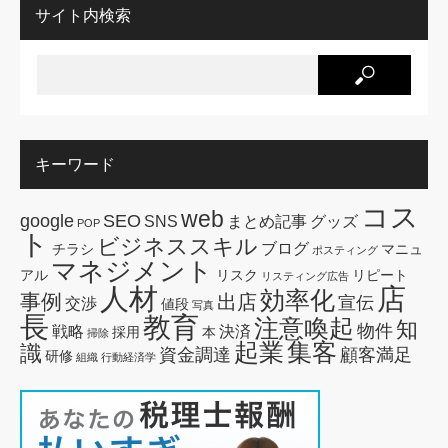
サイト内検索
キーワード
コス
web
google
SEO
SNS
まとめ記事
グッズ
POP
ト
ビジネススキル
ブログ
チラシ
マニュ
ポスティング
マネジメント
アル
リスク
リピート
リスティング広告
人材
店
効率化
事例
出店
宣伝
交渉
値段
写真
長
教育
注意喚起
知
物件
戦略
決済
採用
本
掃除
起業
集客
識
資金調達
顧客満足
研修
組織
行動経済学